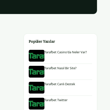
Popüler Yazılar
Tarafbet Casino'da Neler Var?
Tarafbet Nasıl Bir Site?
Tarafbet Canlı Destek
Tarafbet Twitter