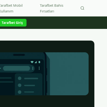
Tarafbet Mobil
Tarafbet Bahis
Kullanım
Fırsatları
Tarafbet Giriş
TA
Ba
Any 
bahi
Tara
Y