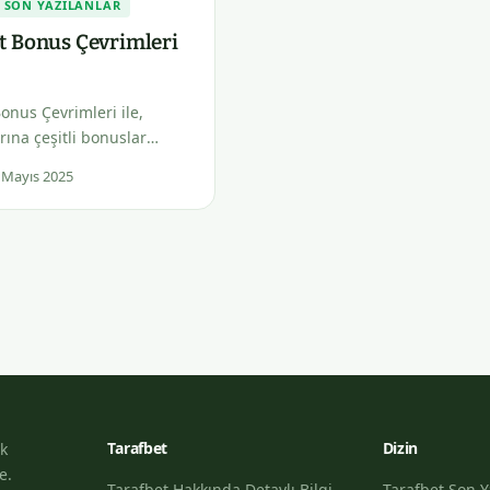
 SON YAZILANLAR
t Bonus Çevrimleri
onus Çevrimleri ile,
arına çeşitli bonuslar
yun deneyimlerini daha
 Mayıs 2025
ale getirmeyi
tadır. Çevrim …
Tarafbet
Dizin
ik
e.
Tarafbet Hakkında Detaylı Bilgi
Tarafbet Son Y