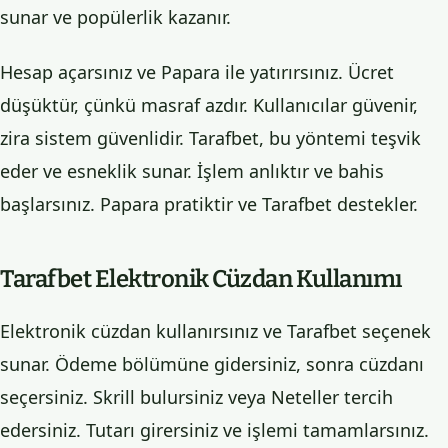
sunar ve popülerlik kazanır.
Hesap açarsınız ve Papara ile yatırırsınız. Ücret
düşüktür, çünkü masraf azdır. Kullanıcılar güvenir,
zira sistem güvenlidir. Tarafbet, bu yöntemi teşvik
eder ve esneklik sunar. İşlem anlıktır ve bahis
başlarsınız. Papara pratiktir ve Tarafbet destekler.
Tarafbet Elektronik Cüzdan Kullanımı
Elektronik cüzdan kullanırsınız ve Tarafbet seçenek
sunar. Ödeme bölümüne gidersiniz, sonra cüzdanı
seçersiniz. Skrill bulursiniz veya Neteller tercih
edersiniz. Tutarı girersiniz ve işlemi tamamlarsınız.