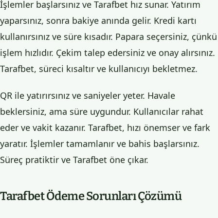
İşlemler başlarsınız ve Tarafbet hız sunar. Yatırım
yaparsınız, sonra bakiye anında gelir. Kredi kartı
kullanırsınız ve süre kısadır. Papara seçersiniz, çünkü
işlem hızlıdır. Çekim talep edersiniz ve onay alırsınız.
Tarafbet, süreci kısaltır ve kullanıcıyı bekletmez.
QR ile yatırırsınız ve saniyeler yeter. Havale
beklersiniz, ama süre uygundur. Kullanıcılar rahat
eder ve vakit kazanır. Tarafbet, hızı önemser ve fark
yaratır. İşlemler tamamlanır ve bahis başlarsınız.
Süreç pratiktir ve Tarafbet öne çıkar.
Tarafbet Ödeme Sorunları Çözümü