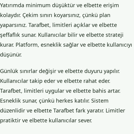
Yatırımda minimum düşüktür ve elbette erişim
kolaydır. Çekim sınırı koyarsınız, çünkü plan
yaparsınız. Tarafbet, limitleri açıklar ve elbette
şeffaflık sunar. Kullanıcılar bilir ve elbette strateji
kurar. Platform, esneklik sağlar ve elbette kullanıcıyı
düşünür.
Günlük sınırlar değişir ve elbette duyuru yapılır.
Kullanıcılar takip eder ve elbette rahat eder.
Tarafbet, limitleri uygular ve elbette bahis artar.
Esneklik sunar, çünkü herkes katılır. Sistem
düzenlidir ve elbette Tarafbet fark yaratır. Limitler
pratiktir ve elbette kullanıcılar sever.