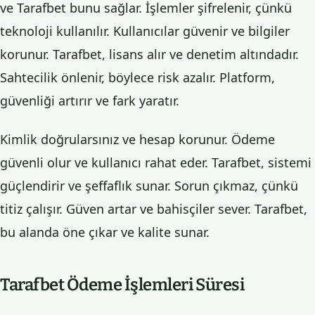
ve Tarafbet bunu sağlar. İşlemler şifrelenir, çünkü
teknoloji kullanılır. Kullanıcılar güvenir ve bilgiler
korunur. Tarafbet, lisans alır ve denetim altındadır.
Sahtecilik önlenir, böylece risk azalır. Platform,
güvenliği artırır ve fark yaratır.
Kimlik doğrularsınız ve hesap korunur. Ödeme
güvenli olur ve kullanıcı rahat eder. Tarafbet, sistemi
güçlendirir ve şeffaflık sunar. Sorun çıkmaz, çünkü
titiz çalışır. Güven artar ve bahisçiler sever. Tarafbet,
bu alanda öne çıkar ve kalite sunar.
Tarafbet Ödeme İşlemleri Süresi