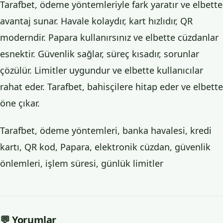
Tarafbet, ödeme yöntemleriyle fark yaratır ve elbette
avantaj sunar. Havale kolaydır, kart hızlıdır, QR
moderndir. Papara kullanırsınız ve elbette cüzdanlar
esnektir. Güvenlik sağlar, süreç kısadır, sorunlar
çözülür. Limitler uygundur ve elbette kullanıcılar
rahat eder. Tarafbet, bahisçilere hitap eder ve elbette
öne çıkar.
Tarafbet, ödeme yöntemleri, banka havalesi, kredi
kartı, QR kod, Papara, elektronik cüzdan, güvenlik
önlemleri, işlem süresi, günlük limitler
💬 Yorumlar