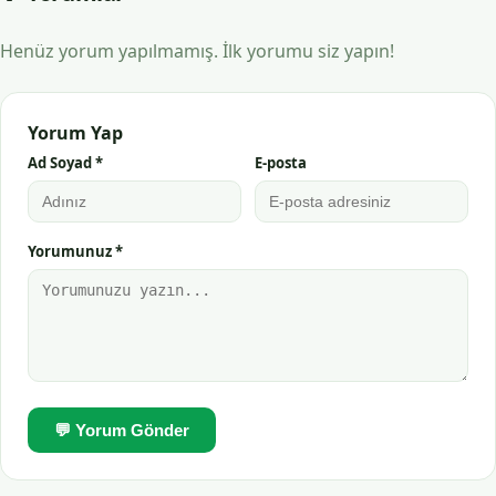
Henüz yorum yapılmamış. İlk yorumu siz yapın!
Yorum Yap
Ad Soyad *
E-posta
Yorumunuz *
💬 Yorum Gönder