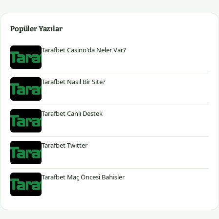
Popüler Yazılar
Tarafbet Casino'da Neler Var?
Tarafbet Nasıl Bir Site?
Tarafbet Canlı Destek
Tarafbet Twitter
Tarafbet Maç Öncesi Bahisler