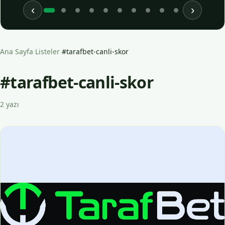
‹
›
Ana Sayfa
›
Listeler
›
#tarafbet-canli-skor
#tarafbet-canli-skor
2 yazı