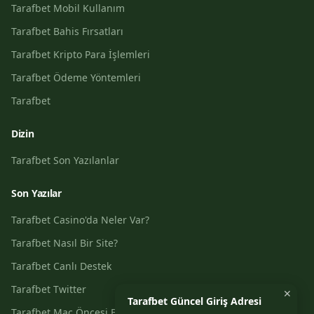
Tarafbet Mobil Kullanım
Tarafbet Bahis Fırsatları
Tarafbet Kripto Para İşlemleri
Tarafbet Ödeme Yöntemleri
Tarafbet
Dizin
Tarafbet Son Yazılanlar
Son Yazılar
Tarafbet Casino'da Neler Var?
Tarafbet Nasıl Bir Site?
Tarafbet Canlı Destek
Tarafbet Twitter
✕
Tarafbet Güncel Giriş Adresi
Tarafbet Maç Öncesi Bahisler