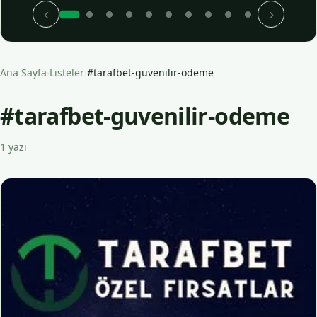
‹
›
Ana Sayfa
›
Listeler
›
#tarafbet-guvenilir-odeme
#tarafbet-guvenilir-odeme
1 yazı