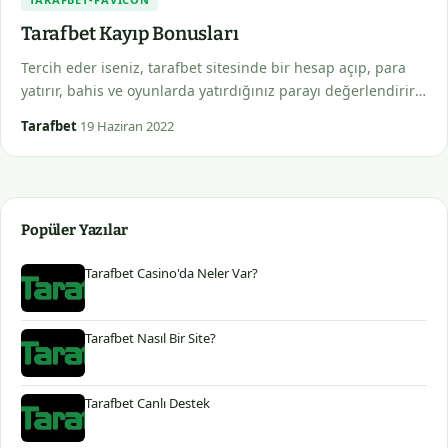
Tarafbet Kayıp Bonusları
Tercih eder iseniz, tarafbet sitesinde bir hesap açıp, para
yatırır, bahis ve oyunlarda yatırdığınız parayı değerlendirir
ve yatırdığınız parayı …
Tarafbet
·
19 Haziran 2022
Popüler Yazılar
Tarafbet Casino'da Neler Var?
Tarafbet Nasıl Bir Site?
Tarafbet Canlı Destek