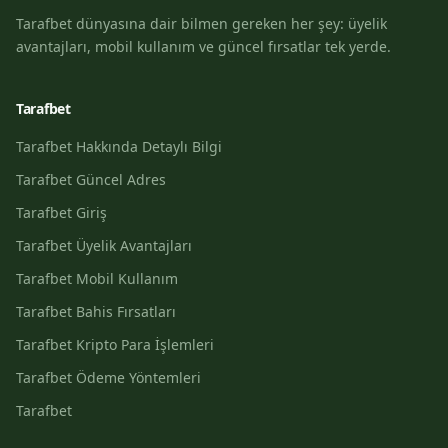
Tarafbet dünyasına dair bilmen gereken her şey: üyelik
avantajları, mobil kullanım ve güncel fırsatlar tek yerde.
Tarafbet
Tarafbet Hakkında Detaylı Bilgi
Tarafbet Güncel Adres
Tarafbet Giriş
Tarafbet Üyelik Avantajları
Tarafbet Mobil Kullanım
Tarafbet Bahis Fırsatları
Tarafbet Kripto Para İşlemleri
Tarafbet Ödeme Yöntemleri
Tarafbet