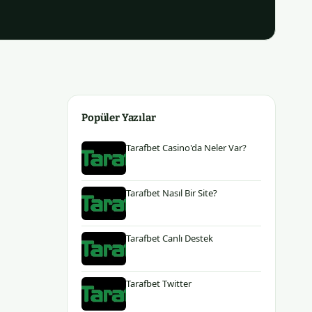
Popüler Yazılar
Tarafbet Casino'da Neler Var?
Tarafbet Nasıl Bir Site?
Tarafbet Canlı Destek
Tarafbet Twitter