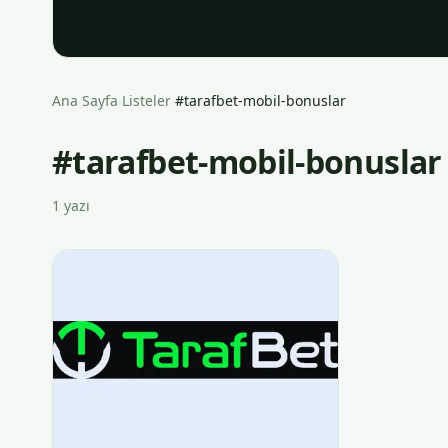
Ana Sayfa
›
Listeler
›
#tarafbet-mobil-bonuslar
#tarafbet-mobil-bonuslar
1 yazı