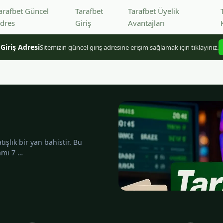
arafbet Güncel
Tarafbet
Tarafbet Üyelik
dres
Giriş
Avantajları
Giriş Adresi
Sitemizin güncel giriş adresine erişim sağlamak için tıklayınız.
şlık bir yan bahistir. Bu
lamı 7 …