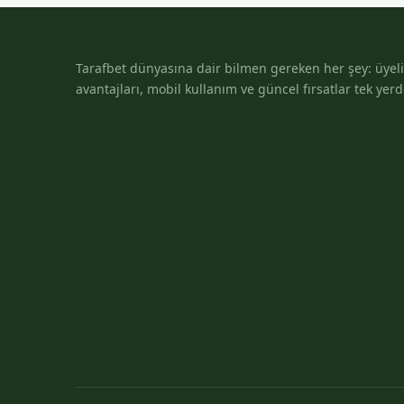
Tarafbet dünyasına dair bilmen gereken her şey: üyel
avantajları, mobil kullanım ve güncel fırsatlar tek yerd