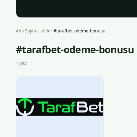
Ana Sayfa
›
Listeler
›
#tarafbet-odeme-bonusu
#tarafbet-odeme-bonusu
1 yazı