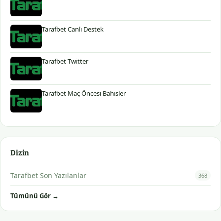
Tarafbet Canlı Destek
Tarafbet Twitter
Tarafbet Maç Öncesi Bahisler
Dizin
Tarafbet Son Yazılanlar
368
Tümünü Gör →