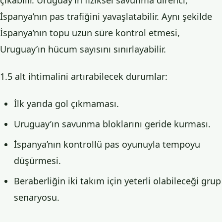
çıkabilir. Uruguay’ın fiziksel savunma direnci,
İspanya’nın pas trafiğini yavaşlatabilir. Aynı şekilde
İspanya’nın topu uzun süre kontrol etmesi,
Uruguay’ın hücum sayısını sınırlayabilir.
1.5 alt ihtimalini artırabilecek durumlar:
İlk yarıda gol çıkmaması.
Uruguay’ın savunma bloklarını geride kurması.
İspanya’nın kontrollü pas oyunuyla tempoyu
düşürmesi.
Beraberliğin iki takım için yeterli olabileceği grup
senaryosu.