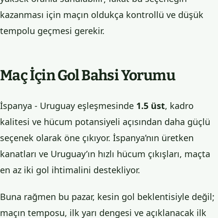
kazanması için maçın oldukça kontrollü ve düşük
tempolu geçmesi gerekir.
Maç İçin Gol Bahsi Yorumu
İspanya - Uruguay eşleşmesinde
1.5 üst
, kadro
kalitesi ve hücum potansiyeli açısından daha güçlü
seçenek olarak öne çıkıyor. İspanya’nın üretken
kanatları ve Uruguay’ın hızlı hücum çıkışları, maçta
en az iki gol ihtimalini destekliyor.
Buna rağmen bu pazar, kesin gol beklentisiyle değil;
maçın temposu, ilk yarı dengesi ve açıklanacak ilk