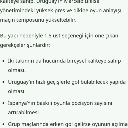
kaliteye sahip. Uruguay’ın Marcelo Bielsa
yönetimindeki yüksek pres ve dikine oyun anlayışı,
maçın temposunu yükseltebilir.
Bu yapı nedeniyle 1.5 üst seçeneği için öne çıkan
gerekçeler şunlardır:
İki takımın da hücumda bireysel kaliteye sahip
olması.
Uruguay’ın hızlı geçişlerle gol bulabilecek yapıda
olması.
İspanya’nın baskılı oyunla pozisyon sayısını
artırabilmesi.
Grup maçlarında erken gol gelirse oyunun açılma