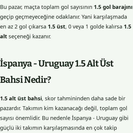
Bu pazar, maçta toplam gol sayısının
1.5 gol barajını
geçip geçmeyeceğine odaklanır. Yani karşılaşmada
en az 2 gol çıkarsa
1.5 üst
, 0 veya 1 golde kalırsa
1.5
alt
seçeneği kazanır.
İspanya - Uruguay 1.5 Alt Üst
Bahsi Nedir?
1.5 alt üst bahsi
, skor tahmininden daha sade bir
pazardır. Takımın kim kazanacağı değil, toplam gol
sayısı önemlidir. Bu nedenle İspanya - Uruguay gibi
güçlü iki takımın karşılaşmasında en çok takip