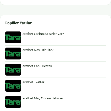
Popüler Yazılar
Tarafbet Casino'da Neler Var?
Tarafbet Nasıl Bir Site?
Tarafbet Canlı Destek
Tarafbet Twitter
Tarafbet Maç Öncesi Bahisler