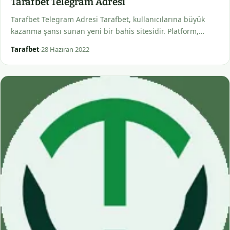
Tarafbet Telegram Adresi
Tarafbet Telegram Adresi Tarafbet, kullanıcılarına büyük
kazanma şansı sunan yeni bir bahis sitesidir. Platform,
Bitcoin (BTC), Ethereum (ETH) ve …
Tarafbet
·
28 Haziran 2022