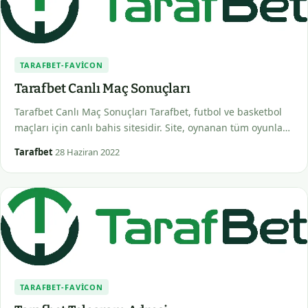
TARAFBET-FAVICON
Tarafbet Canlı Maç Sonuçları
Tarafbet Canlı Maç Sonuçları Tarafbet, futbol ve basketbol
maçları için canlı bahis sitesidir. Site, oynanan tüm oyunlar
hakkında canlı skorlar, …
Tarafbet
·
28 Haziran 2022
TARAFBET-FAVICON