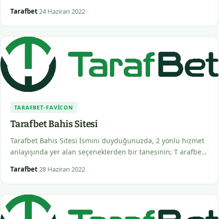
görüşme konusunda tercih …
Tarafbet
·
24 Haziran 2022
TARAFBET-FAVICON
Tarafbet Bahis Sitesi
Tarafbet Bahis Sitesi İsmini duyduğunuzda, 2 yönlü hizmet
anlayışında yer alan seçeneklerden bir tanesinin; T arafbet
bahis sitesi olarak gündeme …
Tarafbet
·
28 Haziran 2022