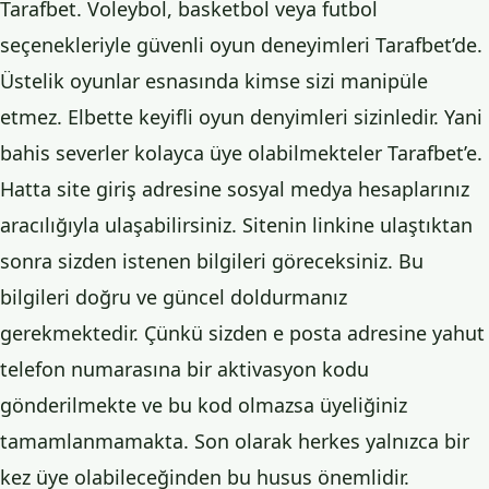
Tarafbet. Voleybol, basketbol veya futbol
seçenekleriyle güvenli oyun deneyimleri Tarafbet’de.
Üstelik oyunlar esnasında kimse sizi manipüle
etmez. Elbette keyifli oyun denyimleri sizinledir. Yani
bahis severler kolayca üye olabilmekteler Tarafbet’e.
Hatta site giriş adresine sosyal medya hesaplarınız
aracılığıyla ulaşabilirsiniz. Sitenin linkine ulaştıktan
sonra sizden istenen bilgileri göreceksiniz. Bu
bilgileri doğru ve güncel doldurmanız
gerekmektedir. Çünkü sizden e posta adresine yahut
telefon numarasına bir aktivasyon kodu
gönderilmekte ve bu kod olmazsa üyeliğiniz
tamamlanmamakta. Son olarak herkes yalnızca bir
kez üye olabileceğinden bu husus önemlidir.