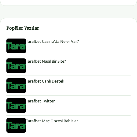
Popüler Yazılar
Tarafbet Casino'da Neler Var?
Tarafbet Nasıl Bir Site?
Tarafbet Canlı Destek
Tarafbet Twitter
Tarafbet Maç Öncesi Bahisler