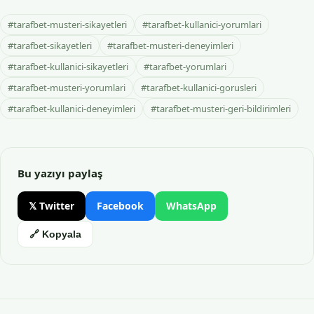
#tarafbet-musteri-sikayetleri
#tarafbet-kullanici-yorumlari
#tarafbet-sikayetleri
#tarafbet-musteri-deneyimleri
#tarafbet-kullanici-sikayetleri
#tarafbet-yorumlari
#tarafbet-musteri-yorumlari
#tarafbet-kullanici-gorusleri
#tarafbet-kullanici-deneyimleri
#tarafbet-musteri-geri-bildirimleri
Bu yazıyı paylaş
𝕏 Twitter
Facebook
WhatsApp
🔗 Kopyala