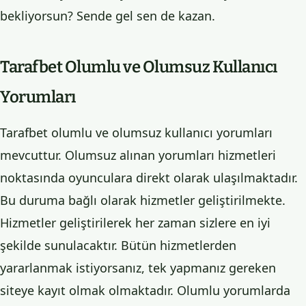
bekliyorsun? Sende gel sen de kazan.
Tarafbet Olumlu ve Olumsuz Kullanıcı
Yorumları
Tarafbet olumlu ve olumsuz kullanıcı yorumları
mevcuttur. Olumsuz alınan yorumları hizmetleri
noktasında oyunculara direkt olarak ulaşılmaktadır.
Bu duruma bağlı olarak hizmetler geliştirilmekte.
Hizmetler geliştirilerek her zaman sizlere en iyi
şekilde sunulacaktır. Bütün hizmetlerden
yararlanmak istiyorsanız, tek yapmanız gereken
siteye kayıt olmak olmaktadır. Olumlu yorumlarda