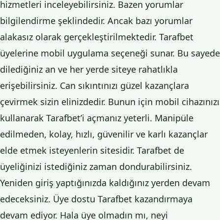
hizmetleri inceleyebilirsiniz. Bazen yorumlar
bilgilendirme şeklindedir. Ancak bazı yorumlar
alakasız olarak gerçekleştirilmektedir. Tarafbet
üyelerine mobil uygulama seçeneği sunar. Bu sayede
dilediğiniz an ve her yerde siteye rahatlıkla
erişebilirsiniz. Can sıkıntınızı güzel kazançlara
çevirmek sizin elinizdedir. Bunun için mobil cihazınızı
kullanarak Tarafbet’i açmanız yeterli. Manipüle
edilmeden, kolay, hızlı, güvenilir ve karlı kazançlar
elde etmek isteyenlerin sitesidir. Tarafbet de
üyeliğinizi istediğiniz zaman dondurabilirsiniz.
Yeniden giriş yaptığınızda kaldığınız yerden devam
edeceksiniz. Üye dostu Tarafbet kazandırmaya
devam ediyor. Hala üye olmadın mı, neyi