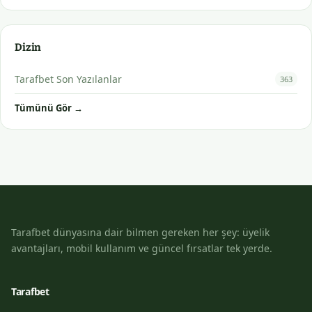
Dizin
Tarafbet Son Yazılanlar
363
Tümünü Gör →
Tarafbet dünyasına dair bilmen gereken her şey: üyelik
avantajları, mobil kullanım ve güncel fırsatlar tek yerde.
Tarafbet