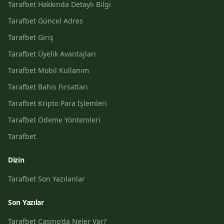
Tarafbet Hakkında Detaylı Bilgi
Tarafbet Güncel Adres
Tarafbet Giriş
Tarafbet Üyelik Avantajları
Tarafbet Mobil Kullanım
Tarafbet Bahis Fırsatları
Tarafbet Kripto Para İşlemleri
Tarafbet Ödeme Yöntemleri
Tarafbet
Dizin
Tarafbet Son Yazılanlar
Son Yazılar
Tarafbet Casino'da Neler Var?