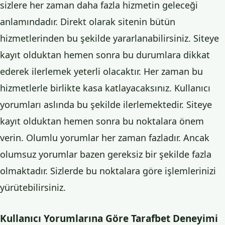
sizlere her zaman daha fazla hizmetin geleceği
anlamındadır. Direkt olarak sitenin bütün
hizmetlerinden bu şekilde yararlanabilirsiniz. Siteye
kayıt olduktan hemen sonra bu durumlara dikkat
ederek ilerlemek yeterli olacaktır. Her zaman bu
hizmetlerle birlikte kasa katlayacaksınız. Kullanıcı
yorumları aslında bu şekilde ilerlemektedir. Siteye
kayıt olduktan hemen sonra bu noktalara önem
verin. Olumlu yorumlar her zaman fazladır. Ancak
olumsuz yorumlar bazen gereksiz bir şekilde fazla
olmaktadır. Sizlerde bu noktalara göre işlemlerinizi
yürütebilirsiniz.
Kullanıcı Yorumlarına Göre Tarafbet Deneyimi