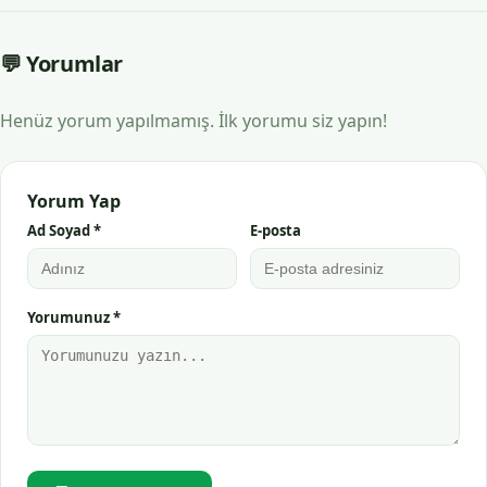
💬 Yorumlar
Henüz yorum yapılmamış. İlk yorumu siz yapın!
Yorum Yap
Ad Soyad *
E-posta
Yorumunuz *