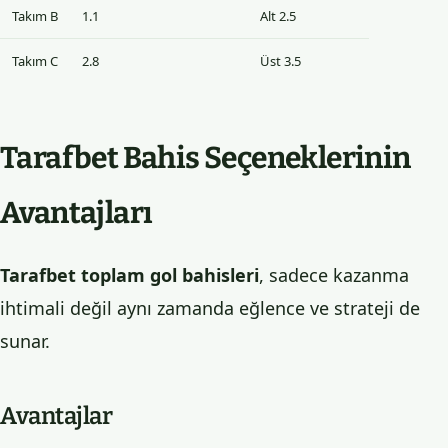
Takım B
1.1
Alt 2.5
Takım C
2.8
Üst 3.5
Tarafbet Bahis Seçeneklerinin
Avantajları
Tarafbet toplam gol bahisleri
, sadece kazanma
ihtimali değil aynı zamanda eğlence ve strateji de
sunar.
Avantajlar