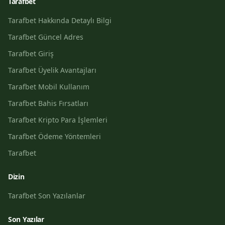
Tarafbet
Tarafbet Hakkında Detaylı Bilgi
Tarafbet Güncel Adres
Tarafbet Giriş
Tarafbet Üyelik Avantajları
Tarafbet Mobil Kullanım
Tarafbet Bahis Fırsatları
Tarafbet Kripto Para İşlemleri
Tarafbet Ödeme Yöntemleri
Tarafbet
Dizin
Tarafbet Son Yazılanlar
Son Yazılar