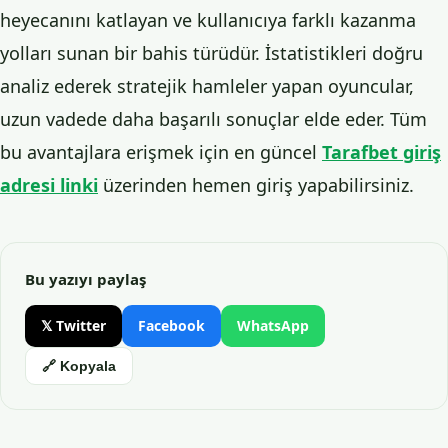
heyecanını katlayan ve kullanıcıya farklı kazanma
yolları sunan bir bahis türüdür. İstatistikleri doğru
analiz ederek stratejik hamleler yapan oyuncular,
uzun vadede daha başarılı sonuçlar elde eder. Tüm
bu avantajlara erişmek için en güncel
Tarafbet giriş
adresi linki
üzerinden hemen giriş yapabilirsiniz.
Bu yazıyı paylaş
𝕏 Twitter
Facebook
WhatsApp
🔗 Kopyala