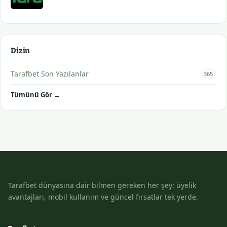
Dizin
Tarafbet Son Yazılanlar
365
Tümünü Gör →
Tarafbet dünyasına dair bilmen gereken her şey: üyelik
avantajları, mobil kullanım ve güncel fırsatlar tek yerde.