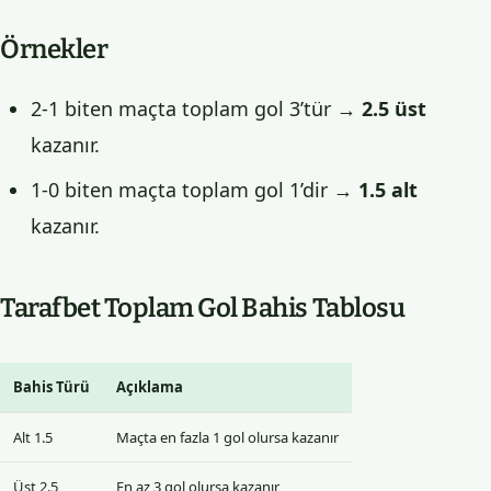
Örnekler
2-1 biten maçta toplam gol 3’tür →
2.5 üst
kazanır.
1-0 biten maçta toplam gol 1’dir →
1.5 alt
kazanır.
Tarafbet Toplam Gol Bahis Tablosu
Bahis Türü
Açıklama
Alt 1.5
Maçta en fazla 1 gol olursa kazanır
Üst 2.5
En az 3 gol olursa kazanır