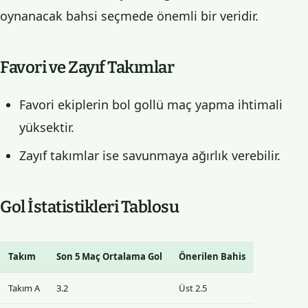
oynanacak bahsi seçmede önemli bir veridir.
Favori ve Zayıf Takımlar
Favori ekiplerin bol gollü maç yapma ihtimali
yüksektir.
Zayıf takımlar ise savunmaya ağırlık verebilir.
Gol İstatistikleri Tablosu
Takım
Son 5 Maç Ortalama Gol
Önerilen Bahis
Takım A
3.2
Üst 2.5